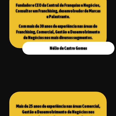
Fundador e CEO da Central de Franquias e Negócios,
Consultor em Franchising, desenvolvedor de Marcas
e Palestrante.
Com mais de 30 anos de experiência nas áreas do
Franchising, Comercial, Gestão e Desenvolvimento
de Negócios nos mais diversos segmentos.
Nélio de Castro Gomes
Mais de 25 anos de experiência nas áreas Comercial,
Gestão e Desenvolvimento de Negócios nos