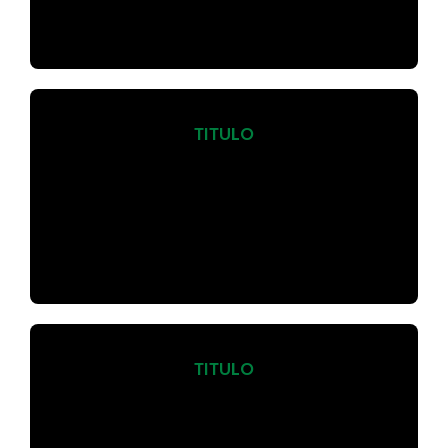
Negócios nos mais diversos
segmentos.
TITULO
Com mais de 30 anos de experiência
nas áreas do Franchising, Comercial,
Gestão e Desenvolvimento de
Negócios nos mais diversos
segmentos.
TITULO
Com mais de 30 anos de experiência
nas áreas do Franchising, Comercial,