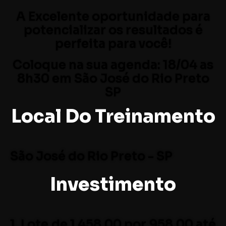
A Excelente oportunidade para
potencializar os resultados é
perfeita para você!
Coloque na sua agenda: 18/04 as
8h30 em São José do Rio Preto
SP
Local Do Treinamento
São José do Rio Preto - SP
Investimento
1. Lote de 1 458,00 por 958,00 até